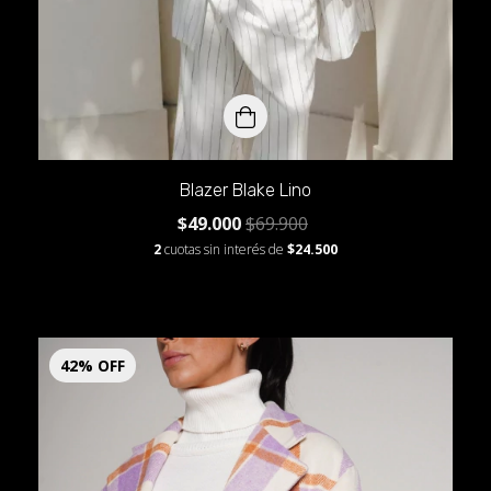
Blazer Blake Lino
$49.000
$69.900
2
cuotas sin interés de
$24.500
42
%
OFF