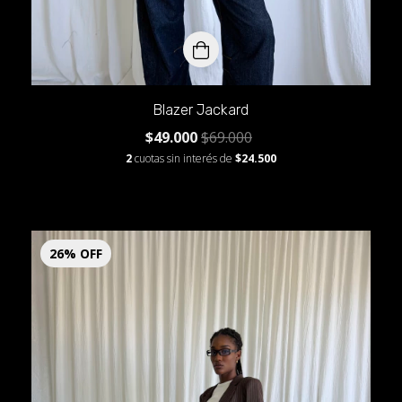
Blazer Jackard
$49.000
$69.000
2
cuotas sin interés de
$24.500
26
%
OFF