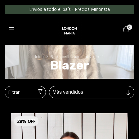
Envíos a todo el país - Precios Minorista
0
Inicio
>
Blazer
>
breadcrumbs.blazer1
Blazer
Filtrar
28
%
OFF