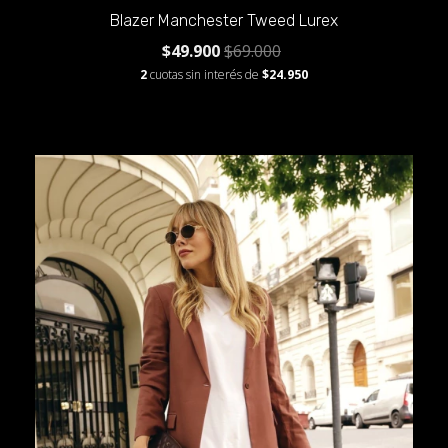
Blazer Manchester Tweed Lurex
$49.900
$69.000
2
cuotas sin interés de
$24.950