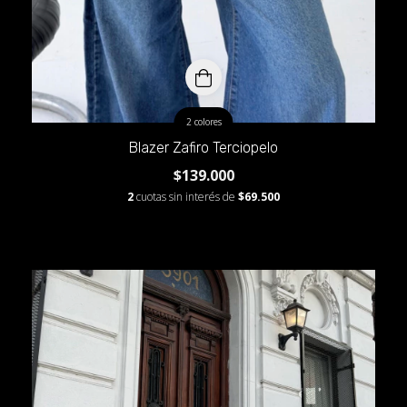
2 colores
Blazer Zafiro Terciopelo
$139.000
2
cuotas sin interés de
$69.500