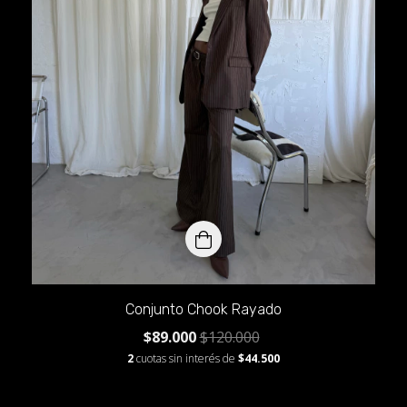
Conjunto Chook Rayado
$89.000
$120.000
2
cuotas sin interés de
$44.500