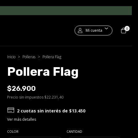
0
Mi cuenta
Inicio
>
Polleras
>
Pollera Flag
Pollera Flag
$26.900
Precio sin impuestos
$22.231,40
2
cuotas sin interés de
$13.450
Ver más detalles
COLOR
CANTIDAD