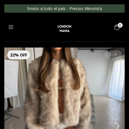
Envíos a todo el país - Precios Minorista
0
22
%
OFF
1
/
8