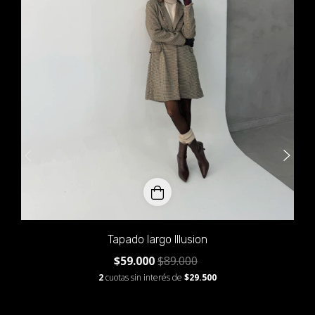
Tapado largo Illusion
$59.000
$89.000
2
cuotas sin interés de
$29.500